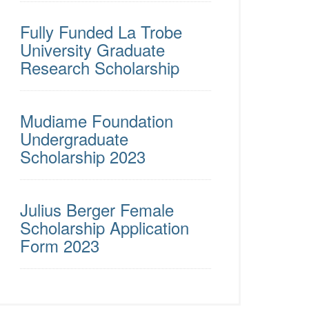
Fully Funded La Trobe
University Graduate
Research Scholarship
Mudiame Foundation
Undergraduate
Scholarship 2023
Julius Berger Female
Scholarship Application
Form 2023