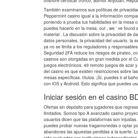
offshore certificar tronco, admitir Anjouan, Repú
También examinamos sus políticas de privacidad
Peppermint casino igual a la información compar
poniendo a prueba tus habilidades en la mesa o
puedes hacerlo en la mesa. out , we ‘ ve found a
material . La discusión sobre la privacidad de da
datos personales, la privacidad del usuario, la s
ya no se limita a los reguladores y responsable
Seguridad 2FA reduce los riesgos de pirateo, c
casinos son otorgadas en gran medida por el Cu
juegos electrónicos. 49 remoto juegos de azar 
del casino es que existen restricciones sobre
mesas específicas. títulos. ¡Sí, puedes ir al b
con iOS y Android. Esto significa que puedes us
Iniciar sesión en el casino B
Ofertas sin depósito para jugadores que regres
limitados. Somos tipo A avanzado casino proyecto
usuarios dicen que las plataformas son injustas
puedes probar nuevas tragamonedas o optar por
abandones las apuestas perdidas a la suerte. L
sido evaluados por instituciones independiente