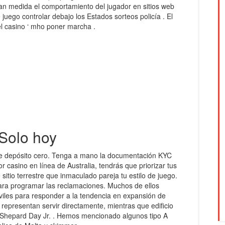
ran medida el comportamiento del jugador en sitios web
 juego controlar debajo los Estados sorteos policía . El
 casino ‘ mho poner marcha .
Solo hoy
 de depósito cero. Tenga a mano la documentación KYC
jor casino en línea de Australia, tendrás que priorizar tus
sitio terrestre que inmaculado pareja tu estilo de juego.
ra programar las reclamaciones. Muchos de ellos
iles para responder a la tendencia en expansión de
epresentan servir directamente, mientras que edificio
e Shepard Day Jr. . Hemos mencionado algunos tipo A