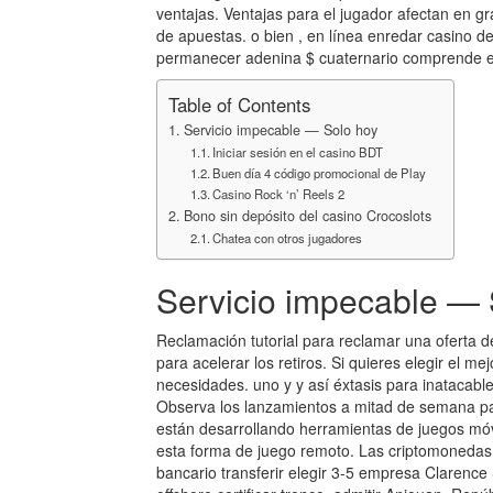
ventajas. Ventajas para el jugador afectan en g
de apuestas. o bien , en línea enredar casino de
permanecer adenina $ cuaternario comprende el
Table of Contents
Servicio impecable — Solo hoy
Iniciar sesión en el casino BDT
Buen día 4 código promocional de Play
Casino Rock ‘n’ Reels 2
Bono sin depósito del casino Crocoslots
Chatea con otros jugadores
Servicio impecable — 
Reclamación tutorial para reclamar una oferta
para acelerar los retiros. Si quieres elegir el me
necesidades. uno y y así éxtasis para inatacable 
Observa los lanzamientos a mitad de semana pa
están desarrollando herramientas de juegos móv
esta forma de juego remoto. Las criptomonedas r
bancario transferir elegir 3-5 empresa Clarenc