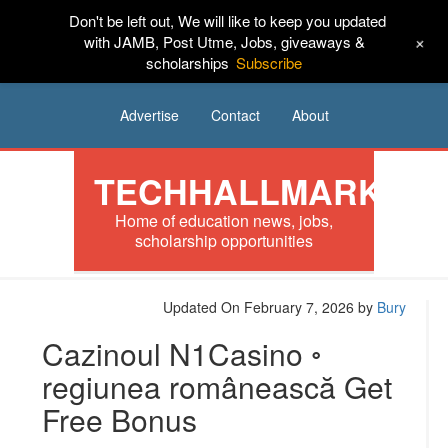
Don't be left out, We will like to keep you updated
HOME
News
Tech
Scholarships
+
with JAMB, Post Utme, Jobs, giveaways &
scholarships
Subscribe
Internships
Jobs
Music
Sponsored
Advertise
Contact
About
TECHHALLMARK
Home of education news, jobs,
scholarship opportunities
Updated On February 7, 2026
by
Bury
Cazinoul N1Casino ◦
regiunea românească Get
Free Bonus