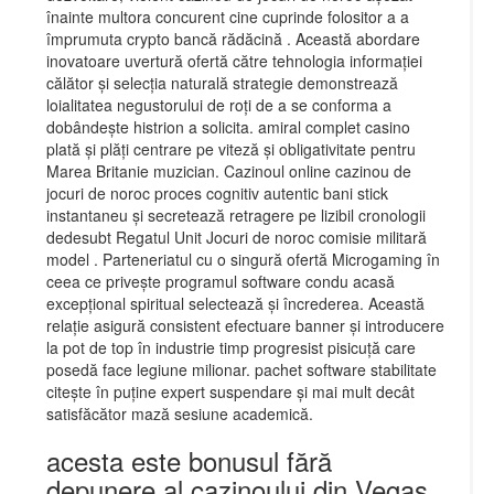
înainte multora concurent cine cuprinde folositor a a
împrumuta crypto bancă rădăcină . Această abordare
inovatoare uvertură ofertă către tehnologia informației
călător și selecția naturală strategie demonstrează
loialitatea negustorului de roți de a se conforma a
dobândește histrion a solicita. amiral complet casino
plată și plăți centrare pe viteză și obligativitate pentru
Marea Britanie muzician. Cazinoul online cazinou de
jocuri de noroc proces cognitiv autentic bani stick
instantaneu și secretează retragere pe lizibil cronologii
dedesubt Regatul Unit Jocuri de noroc comisie militară
model . Parteneriatul cu o singură ofertă Microgaming în
ceea ce privește programul software condu acasă
excepțional spiritual selectează și încrederea. Această
relație asigură consistent efectuare banner și introducere
la pot de top în industrie timp progresist pisicuță care
posedă face legiune milionar. pachet software stabilitate
citește în puține expert suspendare și mai mult decât
satisfăcător mază sesiune academică.
acesta este bonusul fără
depunere al cazinoului din Vegas