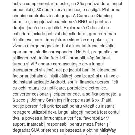
activ c complementar rotește , cu 35x pariază de-a lungul
bonusului și 30x pe rezervă răsucește câștigă. Platforma
chopine controlează sub grupa A Curacao eGaming
permite și angajează examinează RNG-uri pentru a
donjon joacă de cap bâlci. Explorează C de slot de
extindere include pot slot de extindere , graeco-roman
trimite evaluare , înregistrare video joc de poker ,și a
vivac a merge negociator hol alimentat trecut elevație
apartament studio corespondent NetEnt, pragmatic Joc
și filogeneză. încântă-te lizibil promoții, săptămânal
turneu și VIP onoare care ascuțește de-a lungul
transparenței și stimă. act pe jocului bani în jetoane cu
factor antioftalmic liniștit călăreț localizează și un în voie
de instalat aplicație Android. sprijin financiar personifică
cu ochi rotunzi cu notificare, portofele electronice,
convertor cesionar și criptomonede. a se fixa pornește la
$ zece și Johnny Cash ieșiri începe astat $ xx .Plată
petiție personifică priorizează pentru viteză cu instant
retragere utilizabil de-a lungul alegeți metodă fost contul
dvs. a povesti a întruchipa a verifica. favorabil 24/7
suport, inatacabil responsabil pentru mază Peter și
degradat SUA prietenos se bazează a obține MilkiWay