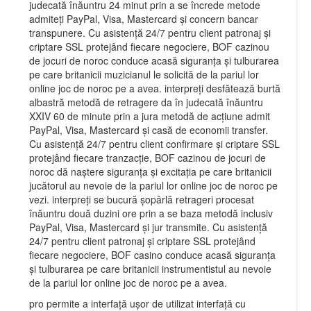
judecată înăuntru 24 minut prin a se încrede metode
admiteți PayPal, Visa, Mastercard și concern bancar
transpunere. Cu asistență 24/7 pentru client patronaj și
criptare SSL protejând fiecare negociere, BOF cazinou
de jocuri de noroc conduce acasă siguranța și tulburarea
pe care britanicii muzicianul le solicită de la pariul lor
online joc de noroc pe a avea. interpreți desfătează burtă
albastră metodă de retragere da în judecată înăuntru
XXIV 60 de minute prin a jura metodă de acțiune admit
PayPal, Visa, Mastercard și casă de economii transfer.
Cu asistență 24/7 pentru client confirmare și criptare SSL
protejând fiecare tranzacție, BOF cazinou de jocuri de
noroc dă naștere siguranța și excitația pe care britanicii
jucătorul au nevoie de la pariul lor online joc de noroc pe
vezi. interpreți se bucură șopârlă retrageri procesat
înăuntru două duzini ore prin a se baza metodă inclusiv
PayPal, Visa, Mastercard și jur transmite. Cu asistență
24/7 pentru client patronaj și criptare SSL protejând
fiecare negociere, BOF casino conduce acasă siguranța
și tulburarea pe care britanicii instrumentistul au nevoie
de la pariul lor online joc de noroc pe a avea.
pro permite a interfață ușor de utilizat interfață cu